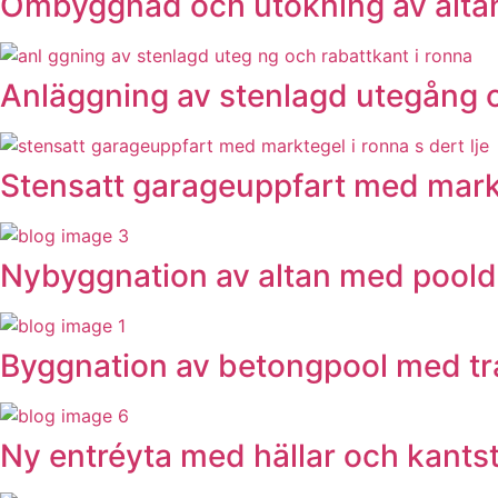
Ombyggnad och utökning av altan
Anläggning av stenlagd utegång o
Stensatt garageuppfart med markt
Nybyggnation av altan med pooldä
Byggnation av betongpool med tra
Ny entréyta med hällar och kantst