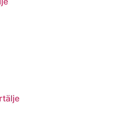
je
tälje