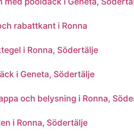
 med pooldäck i Geneta, Södertäl
ch rabattkant i Ronna
egel i Ronna, Södertälje
ck i Geneta, Södertälje
ppa och belysning i Ronna, Söder
en i Ronna, Södertälje