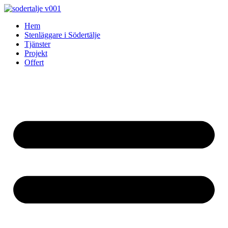
Skip
to
Hem
content
Stenläggare i Södertälje
Tjänster
Projekt
Offert