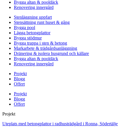
Bygga altan & pooldäck
Renovering innergård
Stenläggning uppfart
Stensättning runt huset & gång
Bygga pool
Lägga betongplattor
Bygga stödmur
Bygga trappa i sten & betong
Markarbete & trädgårdsanläggning
Dränering & isolera husgrund och källare
Bygga altan & pooldäck
Renovering innergård
Projekt
Blogg
Offert
Projekt
Blogg
Offert
Projekt
Uteplats med betongplattor i radhusträdgård i Ronna, Södertälje