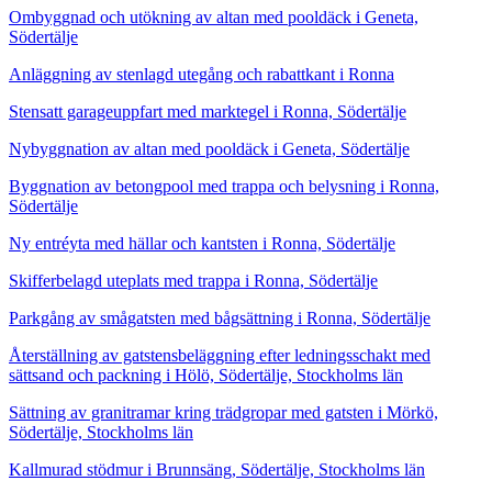
Ombyggnad och utökning av altan med pooldäck i Geneta,
Södertälje
Anläggning av stenlagd utegång och rabattkant i Ronna
Stensatt garageuppfart med marktegel i Ronna, Södertälje
Nybyggnation av altan med pooldäck i Geneta, Södertälje
Byggnation av betongpool med trappa och belysning i Ronna,
Södertälje
Ny entréyta med hällar och kantsten i Ronna, Södertälje
Skifferbelagd uteplats med trappa i Ronna, Södertälje
Parkgång av smågatsten med bågsättning i Ronna, Södertälje
Återställning av gatstensbeläggning efter ledningsschakt med
sättsand och packning i Hölö, Södertälje, Stockholms län
Sättning av granitramar kring trädgropar med gatsten i Mörkö,
Södertälje, Stockholms län
Kallmurad stödmur i Brunnsäng, Södertälje, Stockholms län