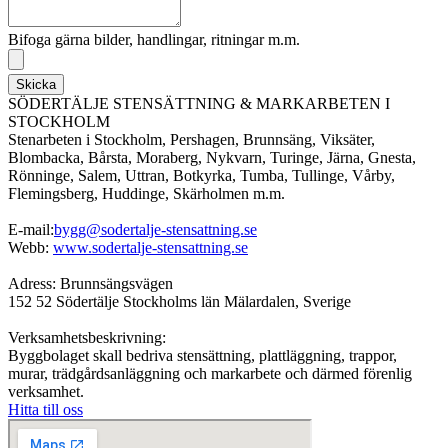
Bifoga gärna bilder, handlingar, ritningar m.m.
Skicka
SÖDERTÄLJE STENSÄTTNING & MARKARBETEN I
STOCKHOLM
Stenarbeten i Stockholm, Pershagen, Brunnsäng, Viksäter,
Blombacka, Bårsta, Moraberg, Nykvarn, Turinge, Järna, Gnesta,
Rönninge, Salem, Uttran, Botkyrka, Tumba, Tullinge, Vårby,
Flemingsberg, Huddinge, Skärholmen m.m.
E-mail:
bygg@sodertalje-stensattning.se
Webb:
www.sodertalje-stensattning.se
Adress: Brunnsängsvägen
152 52 Södertälje Stockholms län Mälardalen, Sverige
Verksamhetsbeskrivning:
Byggbolaget skall bedriva stensättning, plattläggning, trappor,
murar, trädgårdsanläggning och markarbete och därmed förenlig
verksamhet.
Hitta till oss