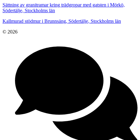
Sättning av granitramar kring trädgropar med gatsten i Mörkö,
Södertälje, Stockholms län
Kallmurad stödmur i Brunnsäng, Södertälje, Stockholms län
© 2026