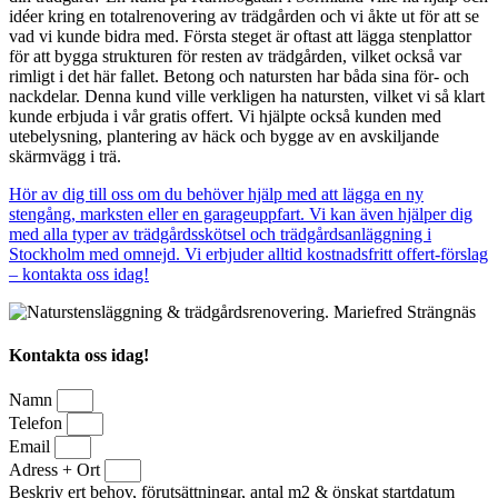
idéer kring en totalrenovering av trädgården och vi åkte ut för att se
vad vi kunde bidra med. Första steget är oftast att lägga stenplattor
för att bygga strukturen för resten av trädgården, vilket också var
rimligt i det här fallet. Betong och natursten har båda sina för- och
nackdelar. Denna kund ville verkligen ha natursten, vilket vi så klart
kunde erbjuda i vår gratis offert. Vi hjälpte också kunden med
utebelysning, plantering av häck och bygge av en avskiljande
skärmvägg i trä.
Hör av dig till oss om du behöver hjälp med att lägga en ny
stengång, marksten eller en garageuppfart. Vi kan även hjälper dig
med alla typer av trädgårdsskötsel och trädgårdsanläggning i
Stockholm med omnejd. Vi erbjuder alltid kostnadsfritt offert-förslag
– kontakta oss idag!
Kontakta oss idag!
Namn
Telefon
Email
Adress + Ort
Beskriv ert behov, förutsättningar, antal m2 & önskat startdatum