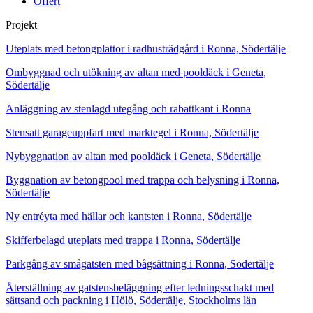
Offert
Projekt
Uteplats med betongplattor i radhusträdgård i Ronna, Södertälje
Ombyggnad och utökning av altan med pooldäck i Geneta,
Södertälje
Anläggning av stenlagd utegång och rabattkant i Ronna
Stensatt garageuppfart med marktegel i Ronna, Södertälje
Nybyggnation av altan med pooldäck i Geneta, Södertälje
Byggnation av betongpool med trappa och belysning i Ronna,
Södertälje
Ny entréyta med hällar och kantsten i Ronna, Södertälje
Skifferbelagd uteplats med trappa i Ronna, Södertälje
Parkgång av smågatsten med bågsättning i Ronna, Södertälje
Återställning av gatstensbeläggning efter ledningsschakt med
sättsand och packning i Hölö, Södertälje, Stockholms län