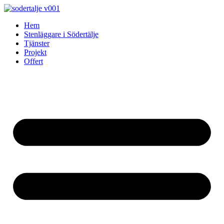
Skip
to
Hem
content
Stenläggare i Södertälje
Tjänster
Projekt
Offert