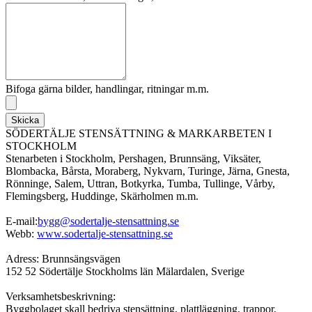
Bifoga gärna bilder, handlingar, ritningar m.m.
Skicka
SÖDERTÄLJE STENSÄTTNING & MARKARBETEN I
STOCKHOLM
Stenarbeten i Stockholm, Pershagen, Brunnsäng, Viksäter,
Blombacka, Bårsta, Moraberg, Nykvarn, Turinge, Järna, Gnesta,
Rönninge, Salem, Uttran, Botkyrka, Tumba, Tullinge, Vårby,
Flemingsberg, Huddinge, Skärholmen m.m.
E-mail:
bygg@sodertalje-stensattning.se
Webb:
www.sodertalje-stensattning.se
Adress: Brunnsängsvägen
152 52 Södertälje Stockholms län Mälardalen, Sverige
Verksamhetsbeskrivning:
Byggbolaget skall bedriva stensättning, plattläggning, trappor,